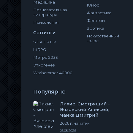
Медицина
Юмор
Познавательная
Фантастика
литература
Фэнтези
Психология
Эротика
Сеттинги
Искусственный
голос
S.T.A.L.K.E.R.
LitRPG
Метро 2033
Этногенез
Warhammer 40000
Популярно
Лихие. Смотрящий -
Вязовский Алексей,
Чайка Дмитрий
2026 г. начитки
06.08.2026