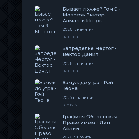
Бывает и хуже? Том 9 -
Молотов Виктор,
Алмазов Игорь
2026 г. начитки
07.08.2026
Запределье. Чертог -
Вектор Данил
2026 г. начитки
07.08.2026
Замуж до утра - Рэй
Теона
2025 г. начитки
06.08.2026
Графиня Оболенская.
Право имею - Лин
Айлин
2026 г. начитки