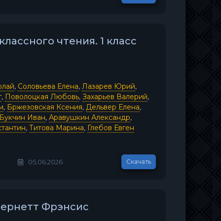
лассного чтения. 1 класс
олай
,
Соловьева Елена
,
Лазарев Юрий
,
г
,
Поволоцкая Любовь
,
Захарьев Валерий
,
м
,
Бржезовская Ксения
,
Дельвер Елена
,
Букчин Иван
,
Аравушкин Александр
,
стантин
,
Титова Марина
,
Глебов Евген
05.06.2026
Скачать
Бернетт Фрэнсис