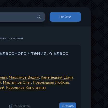
Войти
нителя онлайн
классного чтения. 4 класс
олай
,
Максимов Вадим
,
Каменецкий Ефим
,
й
,
Мартьянов Олег
,
Поволоцкая Любовь
,
рий
,
Корольков Константин
17.06.2026
Скачать