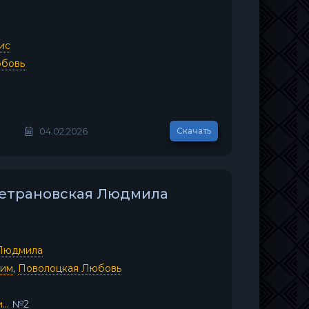
ис
юбовь
04.02.2026
Скачать
- Петрановская Людмила
 Людмила
фим
,
Поволоцкая Любовь
..
№2