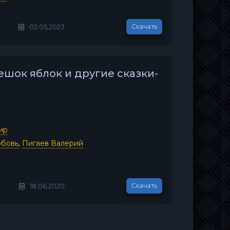
02.05.2023
Скачать
ешок яблок и другие сказки-
ир
юбовь
,
Пигаев Валерий
18.06.2020
Скачать