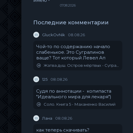
07.08.2026
Последние комментарии
GluckOvNik
08.08.26
Чой-то по содержанию начало
слабенькое. Это Сугралинов
ваще? Тот который Левел Ап
Жатва душ. Остров мёртвых - Сугралинов Данияр
125
08.08.26
Судя по аннотации - копипаста
"Идеального мира для лекаря")
Соло. Книга 5 - Маханенко Василий
Лана
08.08.26
как теперь скачивать?