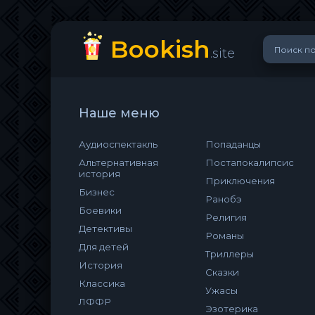
Bookish
.site
Наше меню
Аудиоспектакль
Попаданцы
Альтернативная
Постапокалипсис
история
Приключения
Бизнес
Ранобэ
Боевики
Религия
Детективы
Романы
Для детей
Триллеры
История
Сказки
Классика
Ужасы
ЛФФР
Эзотерика