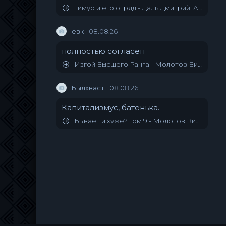
Тимур и его отряд - Даль Дмитрий, Алмазный Пётр
евк
08.08.26
полностью согласен
Изгой Высшего Ранга - Молотов Виктор
Былхваст
08.08.26
Капитализмус, батенька.
Бывает и хуже? Том 9 - Молотов Виктор, Алмазов Игорь