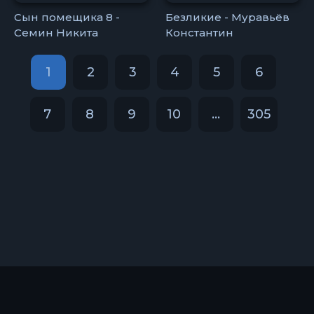
Сын помещика 8 -
Безликие - Муравьёв
Семин Никита
Константин
1
2
3
4
5
6
7
8
9
10
...
305