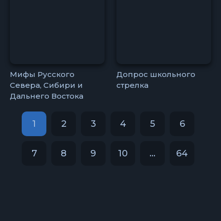
Мифы Русского
Допрос школьного
Севера, Сибири и
стрелка
Дальнего Востока
1
2
3
4
5
6
7
8
9
10
...
64