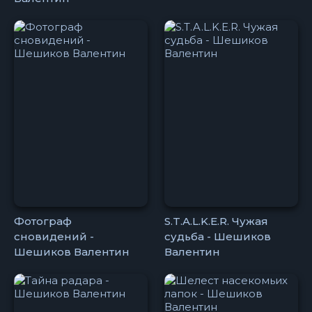
Фотограф
S.T.A.L.K.E.R. Чужая
сновидений -
судьба - Шешиков
Шешиков Валентин
Валентин