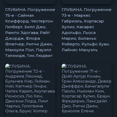
ГЛУБИНА. Погружение
ГЛУБИНА. Погружение
75-е - Саймак
73-е - Маркес
Клиффорд, Честертон
Габриэль, Кортасар
Гилберт, Хилл Джо,
Хулио, Касарес
Рампо Эдогава, Райт
Адольфо, Льоса
Джордж, Флора
Марио, Боланьо
Флетчер, Ритчи Джек,
Роберто, Рульфо Хуан,
Макоули Пол, Пауэлл
Лайнес Мануэль
Тэлмидж, Тик Людвиг