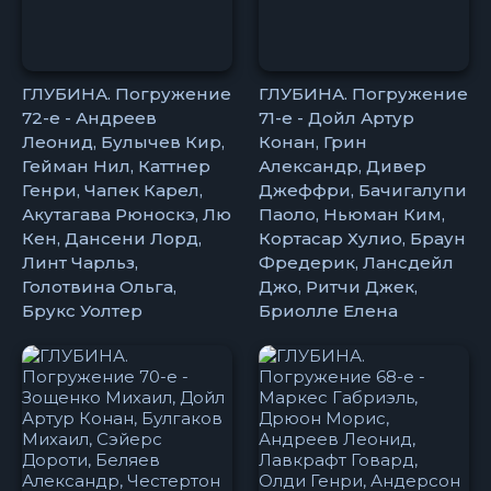
ГЛУБИНА. Погружение
ГЛУБИНА. Погружение
72-е - Андреев
71-е - Дойл Артур
Леонид, Булычев Кир,
Конан, Грин
Гейман Нил, Каттнер
Александр, Дивер
Генри, Чапек Карел,
Джеффри, Бачигалупи
Акутагава Рюноскэ, Лю
Паоло, Ньюман Ким,
Кен, Дансени Лорд,
Кортасар Хулио, Браун
Линт Чарльз,
Фредерик, Лансдейл
Голотвина Ольга,
Джо, Ритчи Джек,
Брукс Уолтер
Бриолле Елена