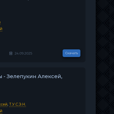
й
ей
24.09.2025
Скачать
- Зелепукин Алексей,
ксей
,
Т.У.С.Э.Н.
ей