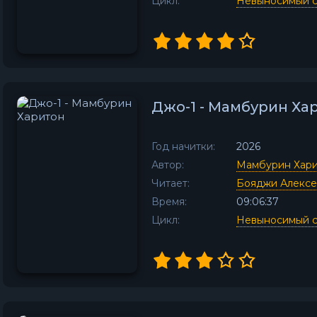
Цикл:
Невыносимый с
Джо-1 - Мамбурин Ха
Год начитки:
2026
Автор:
Мамбурин Хар
Читает:
Бояджи Алекс
Время:
09:06:37
Цикл:
Невыносимый с