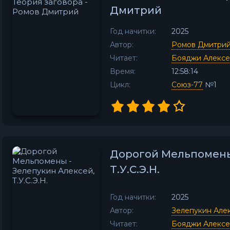
Дмитрий
Год начитки:
2025
Автор:
Ромов Дмитри
Читает:
Бояджи Алекс
Время:
12:58:14
Цикл:
Союз-77
№1
Дорогой Мельпомены 
Т.У.С.Э.Н.
Год начитки:
2025
Автор:
Зелепукин Але
Читает:
Бояджи Алекс