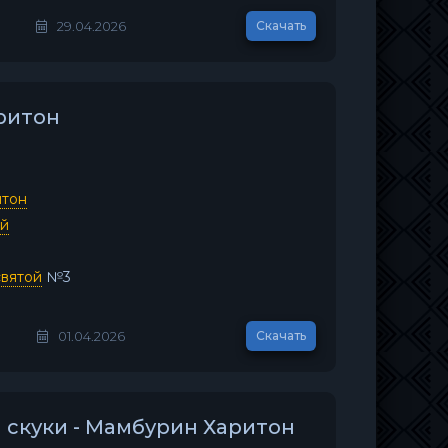
29.04.2026
Скачать
ритон
итон
ей
вятой
№3
01.04.2026
Скачать
й скуки - Мамбурин Харитон