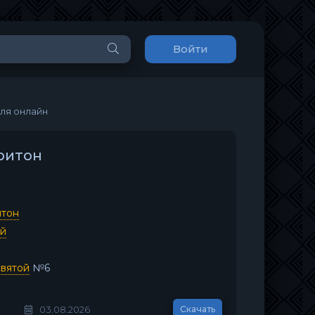
Войти
еля онлайн
ритон
итон
ей
вятой
№6
03.08.2026
Скачать