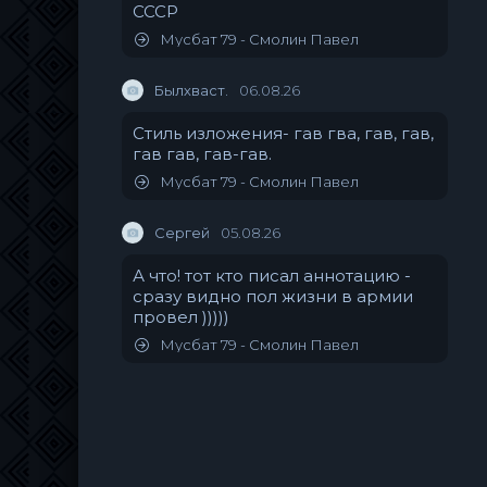
СССР
Мусбат 79 - Смолин Павел
Былхваст.
06.08.26
Стиль изложения- гав гва, гав, гав,
гав гав, гав-гав.
Мусбат 79 - Смолин Павел
Сергей
05.08.26
А что! тот кто писал аннотацию -
сразу видно пол жизни в армии
провел )))))
Мусбат 79 - Смолин Павел