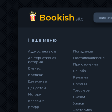
Bookish
.site
Наше меню
Аудиоспектакль
Попаданцы
Альтернативная
Постапокалипсис
история
Приключения
Бизнес
Ранобэ
Боевики
Религия
Детективы
Романы
Для детей
Триллеры
История
Сказки
Классика
Ужасы
ЛФФР
Эзотерика