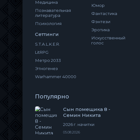
Медицина
Юмор
Познавательная
Фантастика
литература
Фэнтези
Психология
Эротика
Сеттинги
Искусственный
голос
S.T.A.L.K.E.R.
LitRPG
Метро 2033
Этногенез
Warhammer 40000
Популярно
Сын помещика 8 -
Семин Никита
2026 г. начитки
05.08.2026