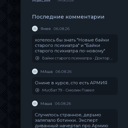
04.08.2026
Последние комментарии
Янея
06.08.26
хотелось бы знать "Новые байки
старого психиатра" и "Байки
старого психиатра по-новому"
Байки старого психиатра - Доктор Иваныч
МАша
06.08.26
Онине в курсе, сто есть АРМИЯ
Мусбат 79 - Смолин Павел
Маша
06.08.26
Случилось странное, дерьмо
заляпало ботинки.. Эксперт
диванный начертал про Армию