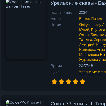
Уральские сказы - Б
Год начитки:
2024
Автор:
Бажов Павел
Читает:
Sibiryak
,
Lady Ar
Юрий
,
Баутина
Ольга
,
Бояджи 
Татьяна
,
Сергее
Дмитрий
,
Ковху
Надежда
,
Агма
Медникова Ни
Журавлёва Ли
Время:
20:37:48
Цикл:
Уральские сказ
Союз-77. Книга-1. Тео