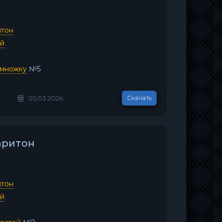
итон
ей
емножку
№5
05.03.2026
Скачать
аритон
итон
ей