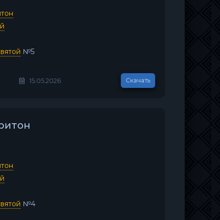
итон
ей
вятой
№5
15.05.2026
Скачать
аритон
итон
ей
вятой
№4