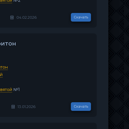
вятой
№2
04.02.2026
Скачать
ритон
итон
ей
вятой
№1
13.01.2026
Скачать