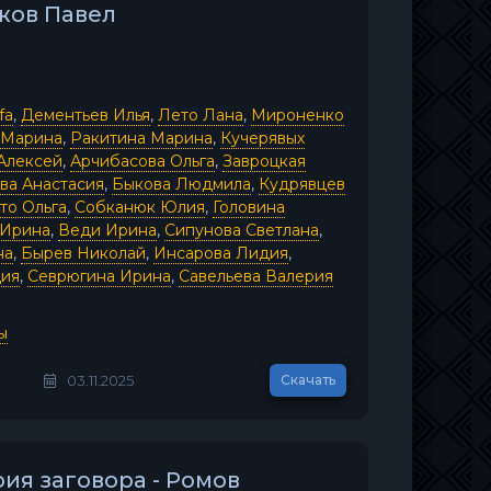
ажов Павел
fa
,
Дементьев Илья
,
Лето Лана
,
Мироненко
 Марина
,
Ракитина Марина
,
Кучерявых
Алексей
,
Арчибасова Ольга
,
Завроцкая
ва Анастасия
,
Быкова Людмила
,
Кудрявцев
то Ольга
,
Собканюк Юлия
,
Головина
 Ирина
,
Веди Ирина
,
Сипунова Светлана
,
на
,
Бырев Николай
,
Инсарова Лидия
,
дия
,
Севрюгина Ирина
,
Савельева Валерия
ы
03.11.2025
Скачать
рия заговора - Ромов