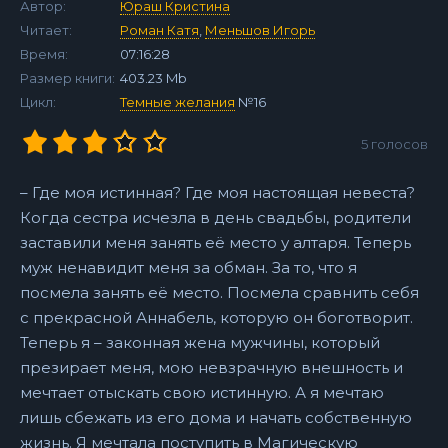
Автор:
Юраш Кристина
Читает:
Роман Катя
,
Меньшов Игорь
Время:
07:16:28
Размер книги:
403.23 Mb
Цикл:
Темные желания
№16
5
голосов
– Где моя истинная? Где моя настоящая невеста?
Когда сестра исчезла в день свадьбы, родители
заставили меня занять её место у алтаря. Теперь
муж ненавидит меня за обман. За то, что я
посмела занять её место. Посмела сравнить себя
с прекрасной Аннабель, которую он боготворит.
Теперь я – законная жена мужчины, который
презирает меня, мою невзрачную внешность и
мечтает отыскать свою истинную. А я мечтаю
лишь сбежать из его дома и начать собственную
жизнь. Я мечтала поступить в Магическую