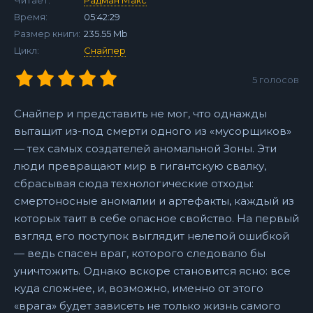
Читает:
Радман Макс
Время:
05:42:29
Размер книги:
235.55 Mb
Цикл:
Снайпер
5
голосов
Снайпер и представить не мог, что однажды
вытащит из-под смерти одного из «мусорщиков»
— тех самых создателей аномальной Зоны. Эти
люди превращают мир в гигантскую свалку,
сбрасывая сюда технологические отходы:
смертоносные аномалии и артефакты, каждый из
которых таит в себе опасное свойство. На первый
взгляд его поступок выглядит нелепой ошибкой
— ведь спасен враг, которого следовало бы
уничтожить. Однако вскоре становится ясно: все
куда сложнее, и, возможно, именно от этого
«врага» будет зависеть не только жизнь самого